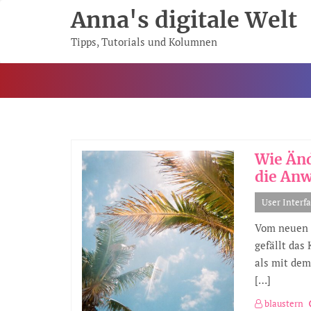
Skip
Anna's digitale Welt
To
Content
Tipps, Tutorials und Kolumnen
Wie Än
die Anw
User Interf
Vom neuen G
gefällt das
als mit dem
[…]
blaustern