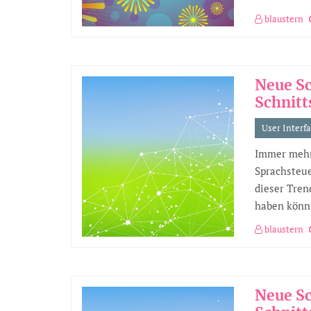
blaustern
Neue S
Schnitt
User Interf
Immer mehr
Sprachsteue
dieser Tren
haben könn
blaustern
Neue S