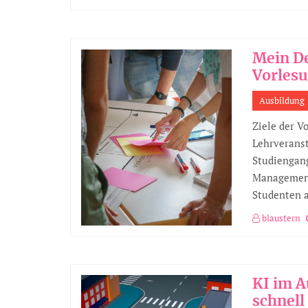
Mein D
Vorles
Ausbildung
Ziele der V
Lehrveranst
Studiengan
Management
Studenten 
blaustern
KI im A
schnell