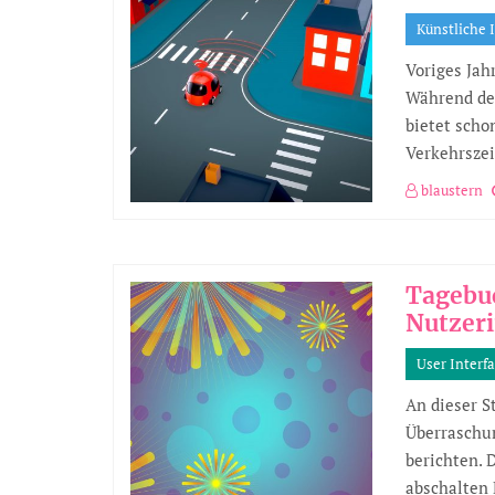
Künstliche 
Voriges Jah
Während der
bietet scho
Verkehrsze
blaustern
Tagebuc
Nutzeri
User Interf
An dieser S
Überraschu
berichten. 
abschalten