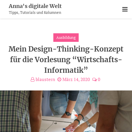
Skip
Anna's digitale Welt
To
Tipps, Tutorials und Kolumnen
Content
Ausbildung
Mein Design-Thinking-Konzept
für die Vorlesung “Wirtschafts-
Informatik”
blaustern
März 14, 2020
0