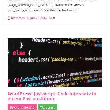
(CO_E_SERVER_EXEC_FAILURE) – Starten des Servers
fehlgeschlagen Ursache: MapPoint gehört in […]
blaustern
Juli 27, 2016
0
WordPress: Javascript-Code interaktiv in
einem Post ausführen
Programmierung
Wordpress