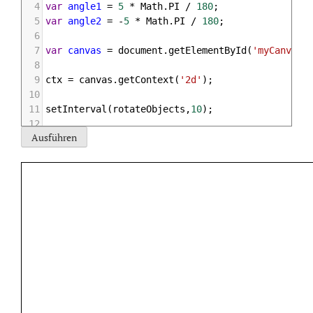
4
var
angle1
=
5
*
Math
.
PI
/
180
;
5
var
angle2
=
-
5
*
Math
.
PI
/
180
;
6
7
var
canvas
=
document
.
getElementById
(
'myCanvas5
8
9
ctx
=
canvas
.
getContext
(
'2d'
);
10
11
setInterval
(
rotateObjects
,
10
);
12
13
function
rotateObjects
(){
14
15
ctx
.
clearRect
(
0
,
0
,
500
,
250
);
16
17
rotateRed
();
18
rotateGreen
();
19
}
20
21
function
rotateRed
(){
22
23
angle1
+=
0.01
;
24