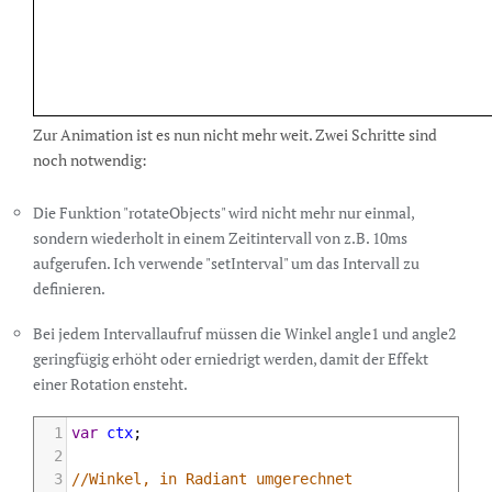
22
23
ctx
.
save
();
24
Zur Animation ist es nun nicht mehr weit. Zwei Schritte sind
noch notwendig:
Die Funktion "rotateObjects" wird nicht mehr nur einmal,
sondern wiederholt in einem Zeitintervall von z.B. 10ms
aufgerufen. Ich verwende "setInterval" um das Intervall zu
definieren.
Bei jedem Intervallaufruf müssen die Winkel angle1 und angle2
geringfügig erhöht oder erniedrigt werden, damit der Effekt
einer Rotation ensteht.
1
var
ctx
;
2
3
//Winkel, in Radiant umgerechnet