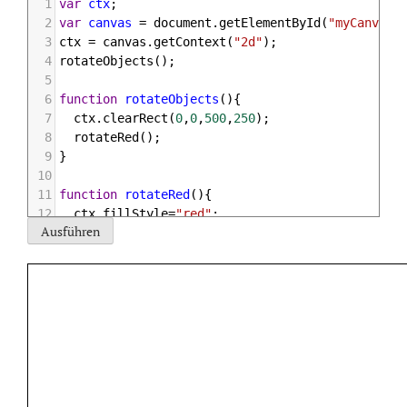
1
var
ctx
;
2
var
canvas
=
document
.
getElementById
(
"myCanvas"
3
ctx
=
canvas
.
getContext
(
"2d"
);
4
rotateObjects
();
5
6
function
rotateObjects
(){
7
ctx
.
clearRect
(
0
,
0
,
500
,
250
);
8
rotateRed
();
9
}
10
11
function
rotateRed
(){
12
ctx
.
fillStyle
=
"red"
;
13
ctx
.
fillRect
(
50
,
50
,
50
,
50
);
14
}
15