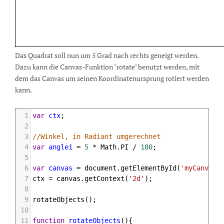
Das Quadrat soll nun um 5 Grad nach rechts geneigt werden.
Dazu kann die Canvas-Funktion "rotate" benutzt werden, mit
dem das Canvas um seinen Koordinatenursprung rotiert werden
kann.
1
var
ctx
;
2
3
//Winkel, in Radiant umgerechnet
4
var
angle1
=
5
*
Math
.
PI
/
180
;
5
6
var
canvas
=
document
.
getElementById
(
'myCanvas2
7
ctx
=
canvas
.
getContext
(
'2d'
);
8
9
rotateObjects
();
10
11
function
rotateObjects
(){