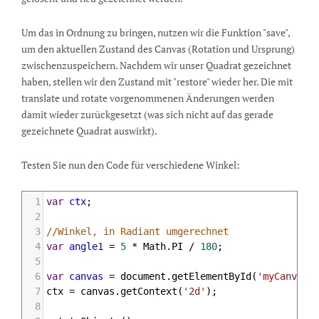
Um das in Ordnung zu bringen, nutzen wir die Funktion "save",
um den aktuellen Zustand des Canvas (Rotation und Ursprung)
zwischenzuspeichern. Nachdem wir unser Quadrat gezeichnet
haben, stellen wir den Zustand mit "restore" wieder her. Die mit
translate und rotate vorgenommenen Änderungen werden
damit wieder zurückgesetzt (was sich nicht auf das gerade
gezeichnete Quadrat auswirkt).
Testen Sie nun den Code für verschiedene Winkel:
1
var
ctx
;
2
3
//Winkel, in Radiant umgerechnet
4
var
angle1
=
5
*
Math
.
PI
/
180
;
5
6
var
canvas
=
document
.
getElementById
(
'myCanvas3
7
ctx
=
canvas
.
getContext
(
'2d'
);
8