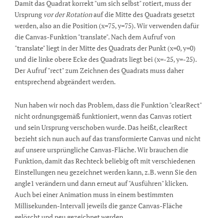
Damit das Quadrat korrekt "um sich selbst" rotiert, muss der
Ursprung
vor der Rotation
auf die Mitte des Quadrats gesetzt
werden, also an die Position (x=75, y=75). Wir verwenden dafür
die Canvas-Funktion "translate". Nach dem Aufruf von
"translate" liegt in der Mitte des Quadrats der Punkt (x=0, y=0)
und die linke obere Ecke des Quadrats liegt bei (x=-25, y=-25).
Der Aufruf "rect" zum Zeichnen des Quadrats muss daher
entsprechend abgeändert werden.
Nun haben wir noch das Problem, dass die Funktion "clearRect"
nicht ordnungsgemäß funktioniert, wenn das Canvas rotiert
und sein Ursprung verschoben wurde. Das heißt, clearRect
bezieht sich nun auch auf das transformierte Canvas und nicht
auf unsere ursprüngliche Canvas-Fläche. Wir brauchen die
Funktion, damit das Rechteck beliebig oft mit verschiedenen
Einstellungen neu gezeichnet werden kann, z.B. wenn Sie den
angle1 verändern und dann erneut auf "Ausführen" klicken.
Auch bei einer Animation muss in einem bestimmten
Millisekunden-Intervall jeweils die ganze Canvas-Fläche
gelöscht und neu gezeichnet werden.