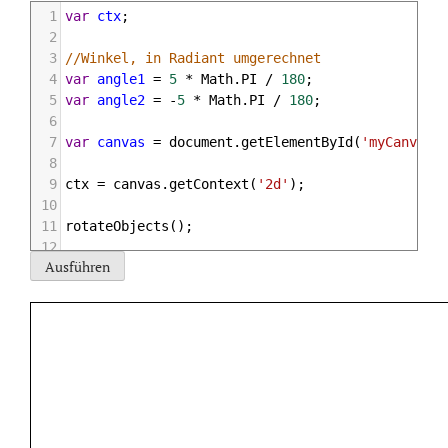
1
var
ctx
;
2
3
//Winkel, in Radiant umgerechnet
4
var
angle1
=
5
*
Math
.
PI
/
180
;
5
var
angle2
=
-
5
*
Math
.
PI
/
180
;
6
7
var
canvas
=
document
.
getElementById
(
'myCanvas4
8
9
ctx
=
canvas
.
getContext
(
'2d'
);
10
11
rotateObjects
();
12
13
function
rotateObjects
(){
14
15
ctx
.
clearRect
(
0
,
0
,
500
,
250
);
16
17
rotateRed
();
18
rotateGreen
();
19
}
20
21
function
rotateRed
(){