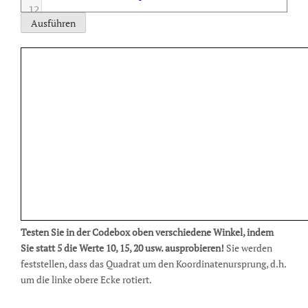
12
13
ctx
.
clearRect
(
0
,
0
,
500
,
250
);
14
rotateRed
();
15
}
16
17
function
rotateRed
(){
18
19
ctx
.
rotate
(
angle1
);
20
ctx
.
fillStyle
=
'red'
;
21
ctx
.
fillRect
(
50
,
50
,
50
,
50
);
22
}
23
Testen Sie in der Codebox oben verschiedene Winkel, indem
Sie statt 5 die Werte 10, 15, 20 usw. ausprobieren!
Sie werden
feststellen, dass das Quadrat um den Koordinatenursprung, d.h.
um die linke obere Ecke rotiert.