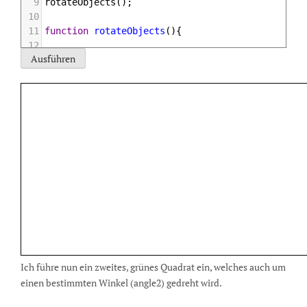
9
rotateObjects
();
10
11
function
rotateObjects
(){
12
13
ctx
.
clearRect
(
0
,
0
,
500
,
250
);
14
rotateRed
();
15
}
16
17
function
rotateRed
(){
18
19
ctx
.
save
();
20
21
ctx
.
translate
(
75
,
75
);
22
ctx
.
rotate
(
angle1
);
23
ctx
.
fillStyle
=
'red'
;
24
ctx
.
fillRect
(
-
25
,
-
25
,
50
,
50
);
Ich führe nun ein zweites, grünes Quadrat ein, welches auch um
einen bestimmten Winkel (angle2) gedreht wird.